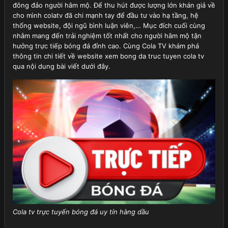
đông đảo người hâm mộ. Để thu hút được lượng lớn khán giả về
cho mình colatv đã chi mạnh tay để đầu tư vào hạ tầng, hệ
thống website, đội ngũ bình luận viên,… Mục đích cuối cùng
nhằm mang đến trải nghiệm tốt nhất cho người hâm mộ tận
hưởng
trực tiếp bóng đá
đỉnh cao. Cùng Cola TV khám phá
thông tin chi tiết về website xem bong da truc tuyen cola tv
qua nội dung bài viết dưới đây.
Cola tv trực tuyến bóng đá uy tín hàng dầu